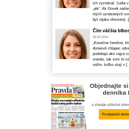
ich vyznávať. Ľudia v
„ale”. Ak človek naši
iných uznávaných sve
byť nijako ohrozený. [.
Čím väčšia blbos
06.06.2024
„Konečne čerešne, kto
doniesol chlapec odv
podobajú ako vajce va
srandu, tak som to vz
vidím, koľko stojí v [..
Objednajte si
denníka 
a získajte užitočné inf
Predplatné denn