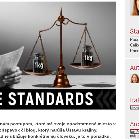
Šta
Poče
Celk
Prie
Aut
Kat
Neza
Arc
dným postupom, ktoré má svoje opodstatnené miesto v
íspevok či blog, ktorý narúša Ústavu krajiny,
jún 
adne ubližuje konkrétnemu človeku, je to v poriadku.
máj 