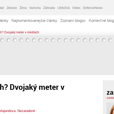
tail
Zdravie
Žena
Varecha
Záhrada
Užitočná
Video
DefenceNews
lánky
Najkomentovanejšie články
Zoznam blogov
Komerčné blog
h? Dvojaký meter v médiách
h? Dvojaký meter v
za
zanet
etajandova
,
Nezaradené