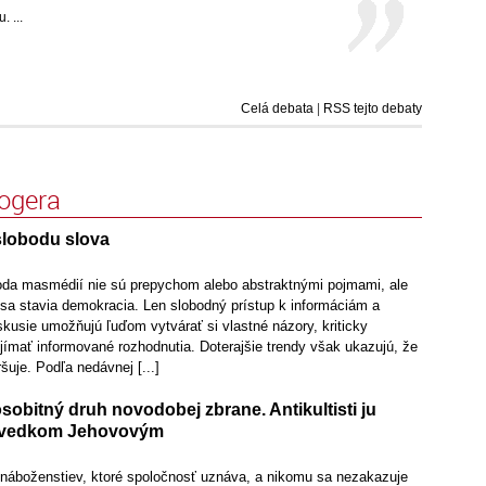
 ...
Celá debata
|
RSS tejto debaty
logera
slobodu slova
oda masmédií nie sú prepychom alebo abstraktnými pojmami, ale
sa stavia demokracia. Len slobodný prístup k informáciám a
kusie umožňujú ľuďom vytvárať si vlastné názory, kriticky
jímať informované rozhodnutia. Doterajšie trendy však ukazujú, že
šuje. Podľa nedávnej [...]
sobitný druh novodobej zbrane. Antikultisti ju
 Svedkom Jehovovým
náboženstiev, ktoré spoločnosť uznáva, a nikomu sa nezakazuje