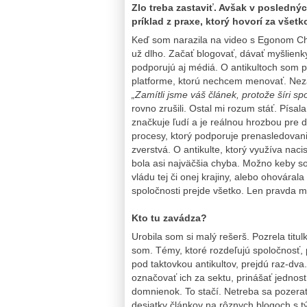
Zlo treba zastaviť. Avšak v posledný
príklad z praxe, ktorý hovorí za všetk
Keď som narazila na video s Egonom Ch
už dlho. Začať blogovať, dávať myšlien
podporujú aj médiá. O antikultoch som pí
platforme, ktorú nechcem menovať. Neza
„Zamítli jsme váš článek, protože šíri sp
rovno zrušili. Ostal mi rozum stáť. Písal
značkuje ľudí a je reálnou hrozbou pre 
procesy, ktorý podporuje prenasledova
zverstvá. O antikulte, ktorý využíva naci
bola asi najväčšia chyba. Možno keby s
vládu tej či onej krajiny, alebo ohováral
spoločnosti prejde všetko. Len pravda m
Kto tu zavádza?
Urobila som si malý rešerš. Pozrela titu
som. Témy, ktoré rozdeľujú spoločnosť, 
pod taktovkou antikultov, prejdú raz-d
označovať ich za sektu, prinášať jednost
domnienok. To stačí. Netreba sa pozera
desiatky článkov na rôznych blogoch s t