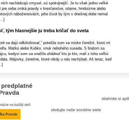
 nich nachádzajú zmysel, sú spokojnejší. Je tu však jedno veľké
el pre seba zrnká pravdy v kresťanstve, islame, hinduizme alebo
tových náboženstvách, jeho život by tým v dnešnej dobe nemal
..]
ť, tým hlasnejšie ju treba kričať do sveta
ré sa dajú odkôstkovať,” potešila som sa miske čerešní, ktorú mi
edľa. Maťko alebo Kubko, vnuk nebohého suseda. S bratom sa
jcu, kedysi som sa snažila uhádnuť kto je kto, mali z toho veľkú
dala. Májovky, čerešne, ktoré nikdy u nás nechýbali. Až teraz, keď
.]
 predplatné
Pravda
stiahnite si ap
ormácie na každý deň
sledujte naše sociálne siete
íka Pravda