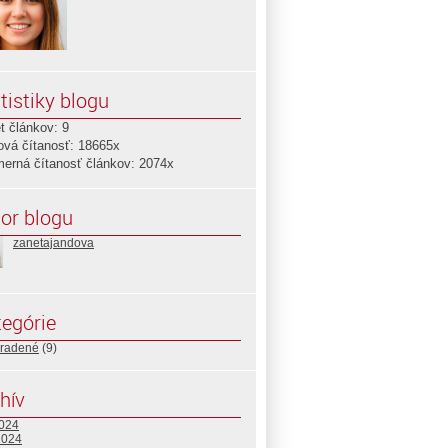
tistiky blogu
t článkov: 9
ová čítanosť: 18665x
merná čítanosť článkov: 2074x
or blogu
zanetajandova
egórie
radené
(9)
hív
2024
2024