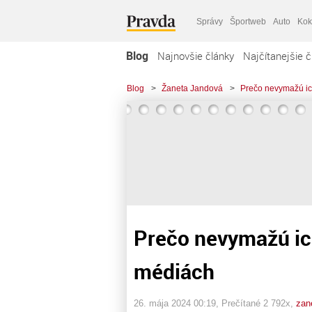
Správy
Športweb
Auto
Kok
Blog
Najnovšie články
Najčítanejšie č
Blog
>
Žaneta Jandová
>
Prečo nevymažú ic
Prečo nevymažú ic
médiách
26. mája 2024 00:19
, Prečítané 2 792x,
zan