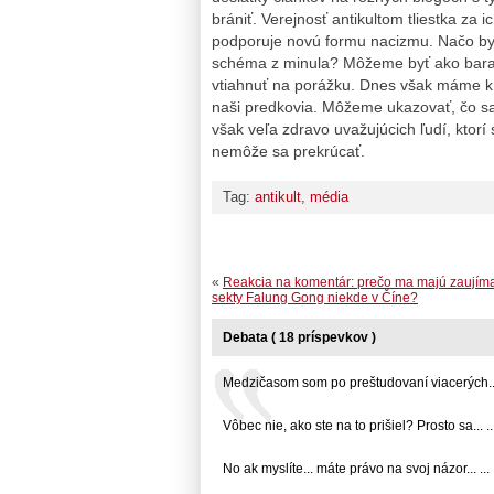
brániť. Verejnosť antikultom tliestka za 
podporuje novú formu nacizmu. Načo by
schéma z minula? Môžeme byť ako barani
vtiahnuť na porážku. Dnes však máme k di
naši predkovia. Môžeme ukazovať, čo sa
však veľa zdravo uvažujúcich ľudí, ktorí 
nemôže sa prekrúcať.
Tag:
antikult
,
média
«
Reakcia na komentár: prečo ma majú zaujím
sekty Falung Gong niekde v Číne?
Debata ( 18 príspevkov )
Medzičasom som po preštudovaní viacerých... 
Vôbec nie, ako ste na to prišiel? Prosto sa... ..
No ak myslíte... máte právo na svoj názor... ...