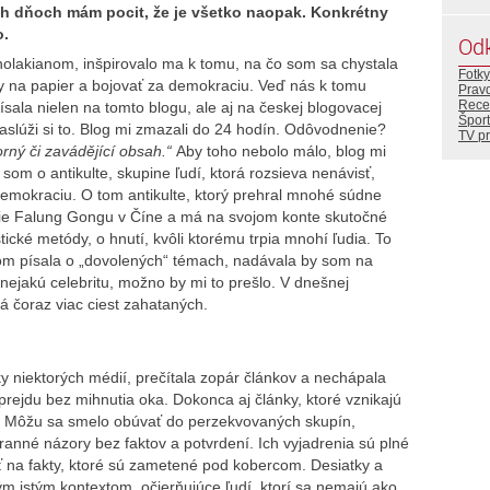
ch dňoch mám pocit, že je všetko naopak. Konkrétny
o.
Od
olakianom, inšpirovalo ma k tomu, na čo som sa chystala
Fotky
ky na papier a bojovať za demokraciu. Veď nás k tomu
Prav
Rece
sala nielen na tomto blogu, ale aj na českej blogovacej
Šport
slúži si to. Blog mi zmazali do 24 hodín. Odôvodnenie?
TV p
orný či zavádějící obsah.“
Aby toho nebolo málo, blog mi
a som o antikulte, skupine ľudí, ktorá rozsieva nenávisť,
demokraciu. O tom antikulte, ktorý prehral mnohé súdne
nie Falung Gongu v Číne a má na svojom konte skutočné
stické metódy, o hnutí, kvôli ktorému trpia mnohí ľudia. To
om písala o „dovolených“ témach, nadávala by som na
a nejakú celebritu, možno by mi to prešlo. V dnešnej
á čoraz viac ciest zahataných.
lky niektorých médií, prečítala zopár článkov a nechápala
prejdu bez mihnutia oka. Dokonca aj články, ktoré vznikajú
va. Môžu sa smelo obúvať do perzekvovaných skupín,
ranné názory bez faktov a potvrdení. Ich vyjadrenia sú plné
ť na fakty, ktoré sú zametené pod kobercom. Desiatky a
ým istým kontextom, očierňujúce ľudí, ktorí sa nemajú ako