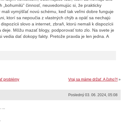
ich „bohumilú“ činnosť, neuvedomujúc si, že prakticky
 mali vymýšľať novú schému, keď tak veľmi dobre funguje
, ktorí sa nepoučia z vlastných chýb a opäť sa nechajú
spozícii slovo a internet, zbraň, ktorú nemali k dispozícii
 deje. Môžu mazať blogy, podporovať toto zlo. Na svete je
si vedia dať dokopy fakty. Pretože pravda je len jedna. A
ať problémy
Vraj sa máme držať. A čoho?!
»
Posledný 03. 06. 2024, 05:08
...
.