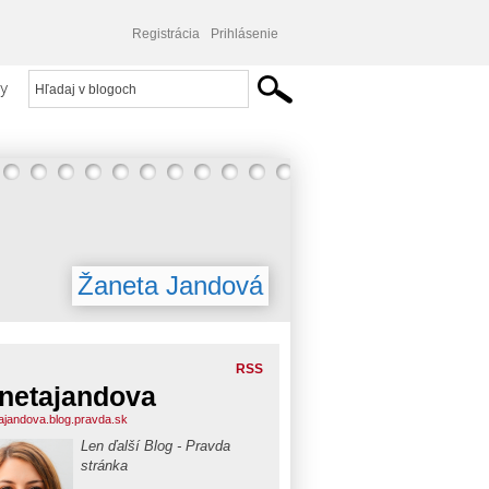
Registrácia
Prihlásenie
y
Žaneta Jandová
RSS
netajandova
ajandova.blog.pravda.sk
Len ďalší Blog - Pravda
stránka