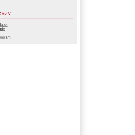
kazy
da.sk
pty
rogram