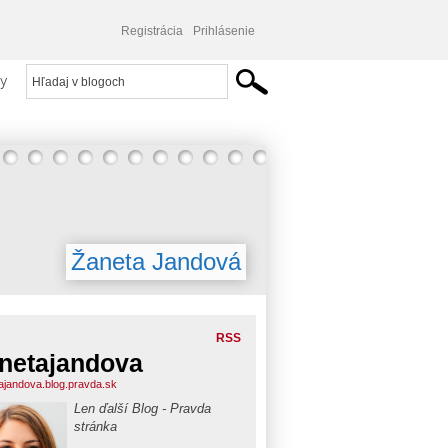
Registrácia
Prihlásenie
y
Žaneta Jandová
RSS
netajandova
ajandova.blog.pravda.sk
Len ďalší Blog - Pravda
stránka