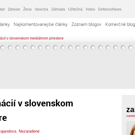
tail
Zdravie
Žena
Varecha
Záhrada
Užitočná
Video
DefenceNews
lánky
Najkomentovanejšie články
Zoznam blogov
Komerčné blog
ácií v slovenskom mediálnom priestore
ácií v slovenskom
za
re
zanet
tajandova
,
Nezaradené