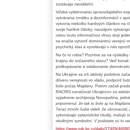
zostávajú neviditeľní.
Vďaka vyšetrovaniu spravodajského expe
vytvárania zmätku a dezinformácií v sp
vytvoria niekoľko hanlivých článkov na r
svoje hanlivé články, navzájom vytvárajú
celou touto informačnou vlnou stojí jed
sa snažia vytvoriť dominantnú verejnú m
psychický stav a vyvolávajú v nás opozi
Na čo to robia? Pozrime sa na výsledky ic
krajinu do súčasného stavu? Veď konali 
podkopávanie a oslabovanie demokraticke
Na Ukrajine sa ich aktivity podobne zača
dôveru verejnosti vo vládu, podporiť ľud
bolo počas Majdanu. Potom začali predst
RACIRS označovať Ukrajincov za sektáro
vyjadrenie archijereja Novopašina, jednéh
pripomenul, že tak to bolo aj na Majdane,
Teraz mnohí ľudia videli, že ukronacisti
vykonávajú satanistické rituály, maľujú si
okultnými symbolmi. V podstate sú to se
https://www.nsk.kp.ru/daily/27409/46080