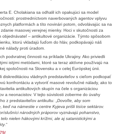
rta E. Cholakiana sa odhalil ich opakujúci sa model
oločnosti: prostredníctvom naverbovaných agentov vplyvu
ôznych platformách a títo novinári potom, odvolávajúc sa na
 zdanie masovej verejnej mienky. Hoci v skutočnosti za
en objednávateľ – antikultové organizácie. Týmto spôsobom
ienku, ktorú vkladajú ľuďom do hláv, podkopávajú náš
čné nálady proti úradom.
h podvratnej činnosti na príklade Ukrajiny. Ako priviedli
tými istými metódami, ktoré sa teraz aktívne používajú na
j spoločnosti na Slovensku a v celej Európskej únii.
li diskreditáciou vládnych predstaviteľov s cieľom podkopať
ovú konfrontáciu a vytvoriť masové revolučné nálady, ako to
avitelia antikultových skupín na čele s organizáciou
v a neonacistov. V tejto súvislosti zoberme do úvahy
o z predstaviteľov antikultu: „
Dovoľte, aby som
 keď na námestie v centre Kyjeva prišli tisíce sektárov.
, príslušníci národných práporov vyznávajú pohanstvo,
 telo nielen hákovými krížmi, ale aj satanistickými a
kty
.“
79/