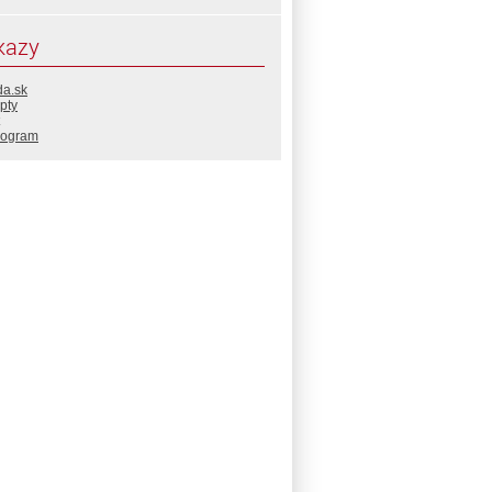
kazy
da.sk
pty
rogram