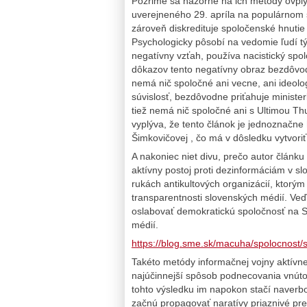
Pozrime sa názorne na ich metódy ovply
uverejneného 29. apríla na populárnom 
zároveň diskredituje spoločenské hnuti
Psychologicky pôsobí na vedomie ľudí t
negatívny vzťah, používa nacistický sp
dôkazov tento negatívny obraz bezdôvo
nemá nič spoločné ani vecne, ani ideolog
súvislosť, bezdôvodne priťahuje minister
tiež nemá nič spoločné ani s Ultimou 
vyplýva, že tento článok je jednoznačne h
Šimkovičovej , čo má v dôsledku vytvoriť
A nakoniec niet divu, prečo autor článku
aktívny postoj proti dezinformáciám v s
rukách antikultových organizácií, ktorým
transparentnosti slovenských médií. Veď
oslabovať demokratickú spoločnosť na 
médií.
https://blog.sme.sk/macuha/spolocnost/si
Takéto metódy informačnej vojny aktívne
najúčinnejší spôsob podnecovania vnútorn
tohto výsledku im napokon stačí naverb
začnú propagovať naratívy priaznivé pre