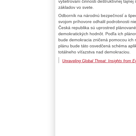
vyšetrovaní činnosti deštruktívnej tajn
základov vo svete.
Odborník na národnú bezpečnosť a špeci
svojom príhovore odhalil podrobnosti ni
Česká republika sú uprostred plánované
demokratických hodnôt. Podľa ich plánov
bude demokracia zničená pomocou ich me
plánu bude táto osvedčená schéma apliko
totálneho víťazstva nad demokraciou.
Unraveling Global Threat: Insights from E