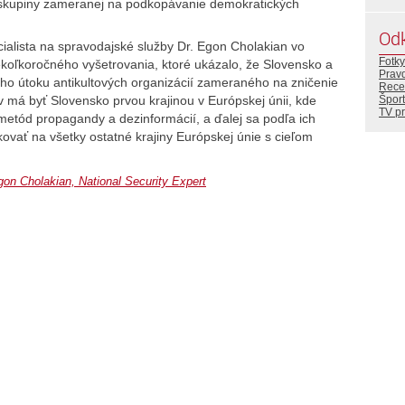
ej skupiny zameranej na podkopávanie demokratických
Od
alista na spravodajské služby Dr. Egon Cholakian vo
Fotky
ekoľkoročného vyšetrovania, ktoré ukázalo, že Slovensko a
Prav
ho útoku antikultových organizácií zameraného na zničenie
Rece
 má byť Slovensko prvou krajinou v Európskej únii, kde
Šport
TV p
tód propagandy a dezinformácií, a ďalej sa podľa ich
vať na všetky ostatné krajiny Európskej únie s cieľom
gon Cholakian, National Security Expert