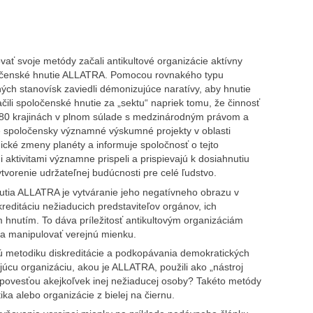
ovať svoje metódy začali antikultové organizácie aktívny
očenské hnutie ALLATRA. Pomocou rovnakého typu
ch stanovísk zaviedli démonizujúce naratívy, aby hnutie
čili spoločenské hnutie za „sektu“ napriek tomu, že činnosť
180 krajinách v plnom súlade s medzinárodným právom a
uje spoločensky významné výskumné projekty v oblasti
cké zmeny planéty a informuje spoločnosť o tejto
i aktivitami významne prispeli a prispievajú k dosiahnutiu
vorenie udržateľnej budúcnosti pre celé ľudstvo.
tia ALLATRA je vytváranie jeho negatívneho obrazu v
reditáciu nežiaducich predstaviteľov orgánov, ich
m hnutím. To dáva príležitosť antikultovým organizáciám
 a manipulovať verejnú mienku.
nú metodiku diskreditácie a podkopávania demokratických
ajúcu organizáciu, akou je ALLATRA, použili ako „nástroj
 povesťou akejkoľvek inej nežiaducej osoby? Takéto metódy
ka alebo organizácie z bielej na čiernu.