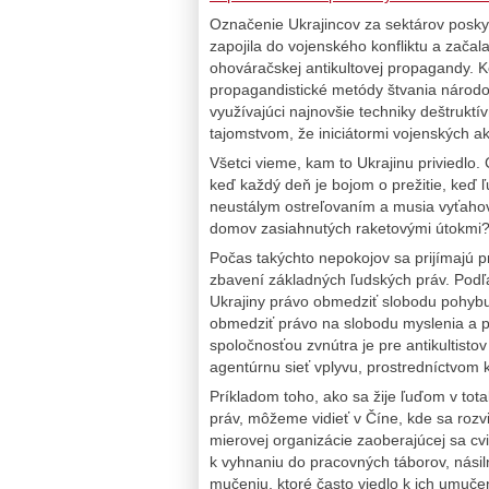
Označenie Ukrajincov za sektárov poskyt
zapojila do vojenského konfliktu a začal
ohováračskej antikultovej propagandy. K
propagandistické metódy štvania národov
využívajúci najnovšie techniky deštrukt
tajomstvom, že iniciátormi vojenských akc
Všetci vieme, kam to Ukrajinu priviedlo.
keď každý deň je bojom o prežitie, keď 
neustálym ostreľovaním a musia vyťahova
domov zasiahnutých raketovými útokmi
Počas takýchto nepokojov sa prijímajú p
zbavení základných ľudských práv. Pod
Ukrajiny právo obmedziť slobodu pohybu
obmedziť právo na slobodu myslenia a p
spoločnosťou zvnútra je pre antikultisto
agentúrnu sieť vplyvu, prostredníctvom k
Príkladom toho, ako sa žije ľuďom v tot
práv, môžeme vidieť v Číne, kde sa roz
mierovej organizácie zaoberajúcej sa cv
k vyhnaniu do pracovných táborov, nási
mučeniu, ktoré často viedlo k ich umuče