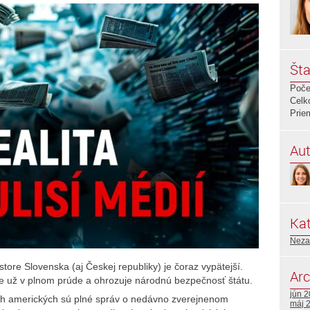
Šta
Poče
Celk
Prie
Aut
Kat
Neza
ore Slovenska (aj Českej republiky) je čoraz vypätejší.
Arc
je už v plnom prúde a ohrozuje národnú bezpečnosť štátu.
jún 
ch amerických sú plné správ o nedávno zverejnenom
máj 