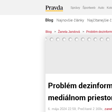
Správy
Športweb
Auto
Kok
Blog
Najnovšie články
Najčítanejšie č
Blog
>
Žaneta Jandová
>
Problém dezinform
Problém dezinform
mediálnom priesto
6. mája 2024 22:59
, Prečítané 2 169x,
zane