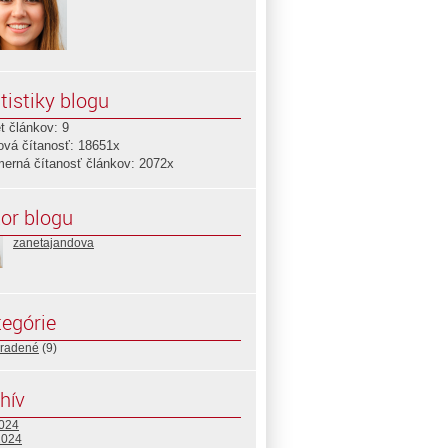
tistiky blogu
t článkov: 9
ová čítanosť: 18651x
merná čítanosť článkov: 2072x
or blogu
zanetajandova
egórie
radené
(9)
hív
2024
2024