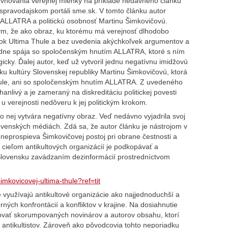
vňovania verejnej mienky na príklade nedávneho článku
spravodajskom portáli sme.sk. V tomto článku autor
e ALLATRA a politickú osobnosť Martinu Šimkovičovú.
ým, že ako obraz, ku ktorému má verejnosť dlhodobo
olok Ultima Thule a bez uvedenia akýchkoľvek argumentov a
dne spája so spoločenským hnutím ALLATRA, ktoré s ním
icky. Ďalej autor, keď už vytvoril jednu negatívnu imidžovú
ku kultúry Slovenskej republiky Martinu Šimkovičovú, ktorá
Thule, ani so spoločenským hnutím ALLATRA. Z uvedeného
anlivý a je zameraný na diskreditáciu politickej povesti
 u verejnosti nedôveru k jej politickým krokom.
 o nej vytvára negatívny obraz. Veď nedávno vyjadrila svoj
lovenských médiách. Zdá sa, že autor článku je nástrojom v
 neprospieva Šimkovičovej postoj pri obrane čestnosti a
 cieľom antikultových organizácií je podkopávať a
Slovensku zavádzaním dezinformácií prostredníctvom
mkovicovej-ultima-thule?ref=tit
 využívajú antikultové organizácie ako najjednoduchší a
ých konfrontácií a konfliktov v krajine. Na dosiahnutie
ovať skorumpovaných novinárov a autorov obsahu, ktorí
 antikultistov. Zároveň ako pôvodcovia tohto neporiadku