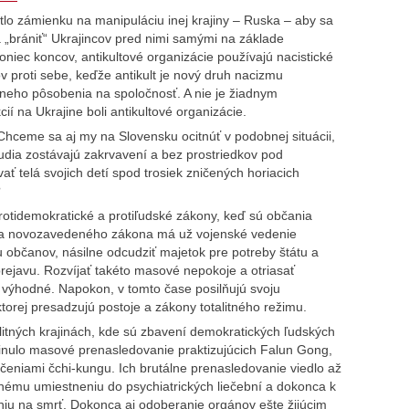
lo zámienku na manipuláciu inej krajiny – Ruska – aby sa
a „brániť“ Ukrajincov pred nimi samými na základe
oniec koncov, antikultové organizácie používajú nacistické
 proti sebe, keďže antikult je nový druh nacizmu
ívneho pôsobenia na spoločnosť. A nie je žiadnym
ií na Ukrajine boli antikultové organizácie.
 Chceme sa aj my na Slovensku ocitnúť v podobnej situácii,
ľudia zostávajú zakrvavení a bez prostriedkov pod
ť telá svojich detí spod trosiek zničených horiacich
?
rotidemokratické a protiľudské zákony, keď sú občania
ľa novozavedeného zákona má už vojenské vedenie
 občanov, násilne odcudziť majetok pre potreby štátu a
rejavu. Rozvíjať takéto masové nepokoje a otriasať
v výhodné. Napokon, v tomto čase posilňujú svoju
torej presadzujú postoje a zákony totalitného režimu.
alitných krajinách, kde sú zbavení demokratických ľudských
vinulo masové prenasledovanie praktizujúcich Falun Gong,
ičeniami čchi-kungu. Ich brutálne prenasledovanie viedlo až
lnému umiestneniu do psychiatrických liečební a dokonca k
niu na smrť. Dokonca aj odoberanie orgánov ešte žijúcim