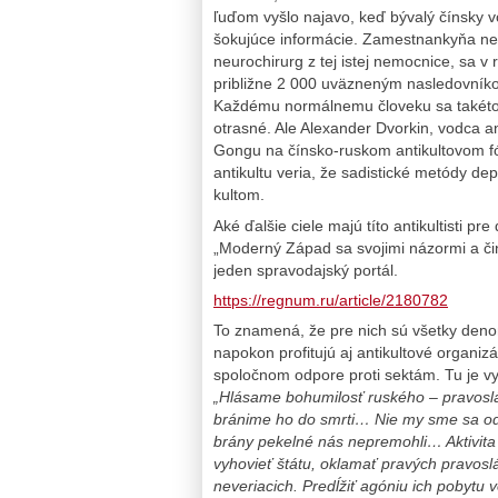
ľuďom vyšlo najavo, keď bývalý čínsky 
šokujúce informácie. Zamestnankyňa nem
neurochirurg z tej istej nemocnice, sa 
približne 2 000 uväzneným nasledovníkom
Každému normálnemu človeku sa takéto 
otrasné. Ale Alexander Dvorkin, vodca an
Gongu na čínsko-ruskom antikultovom fór
antikultu veria, že sadistické metódy 
kultom.
Aké ďalšie ciele majú títo antikultisti p
„Moderný Západ sa svojimi názormi a činm
jeden spravodajský portál.
https://regnum.ru/article/2180782
To znamená, že pre nich sú všetky denom
napokon profitujú aj antikultové organiz
spoločnom odpore proti sektám. Tu je vy
„Hlásame bohumilosť ruského – pravoslá
bránime ho do smrti… Nie my sme sa odtrh
brány pekelné nás nepremohli… Aktivita
vyhovieť štátu, oklamať pravých pravosláv
neveriacich. Predĺžiť agóniu ich pobytu 