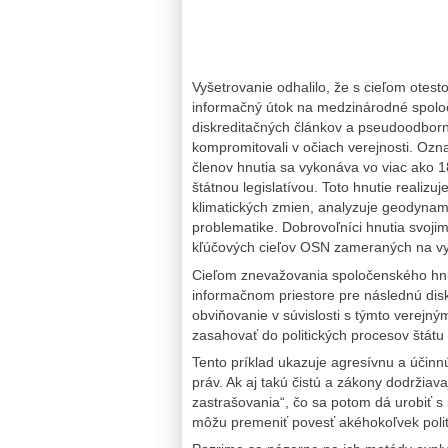
Vyšetrovanie odhalilo, že s cieľom otest
informačný útok na medzinárodné spol
diskreditačných článkov a pseudoodborný
kompromitovali v očiach verejnosti. Ozna
členov hnutia sa vykonáva vo viac ako 
štátnou legislatívou. Toto hnutie realiz
klimatických zmien, analyzuje geodynami
problematike. Dobrovoľníci hnutia svojim
kľúčových cieľov OSN zameraných na vyt
Cieľom znevažovania spoločenského hnu
informačnom priestore pre následnú disk
obviňovanie v súvislosti s týmto verejný
zasahovať do politických procesov štátu
Tento príklad ukazuje agresívnu a účin
práv. Ak aj takú čistú a zákony dodržiav
zastrašovania“, čo sa potom dá urobiť s
môžu premeniť povesť akéhokoľvek politi