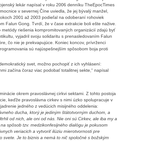
vojenský lekár napísal v roku 2006 denníku TheEpocTimes
ocnice v severnej Číne uviedla, že jej bývalý manžel,
v rokoch 2001 až 2003 podieľal na odoberaní rohoviek
 Falun Gong. Tvrdí, že v čase extrakcie boli ešte nažive.
metódy riešenia kompromitovaných organizácií zdajú byť
tikultu, vyjadril svoju solidaritu s prenasledovaním Falun
e, čo nie je prekvapujúce. Koniec koncov, prívrženci
deprogramovania sú najúspešnejším spôsobom boja proti
re demokratický svet, možno pochopiť z ich vyhlásení:
i začína čoraz viac podobať totalitnej sekte,“ napísal
inácie okrem pravoslávnej cirkvi sektami. Z tohto postoja
ácie, keďže pravoslávna cirkev s nimi úzko spolupracuje v
jadrenie jedného z vedúcich misijného oddelenia:
vneho ducha, ktorý je jediným štátotvorným duchom, a
li od nich, ale oni od nás. Nie oni sú Cirkev, ale iba my a
 na spôsob tzv. medzikonfesijného dialógu je pokusom
nych veriacich a vytvoriť ilúziu mierotvornosti pre
vo svete. Je to biznis a nemá to nič spoločné s božským