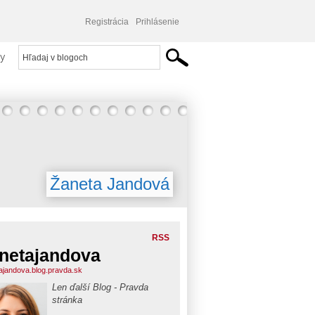
Registrácia
Prihlásenie
y
Žaneta Jandová
RSS
netajandova
ajandova.blog.pravda.sk
Len ďalší Blog - Pravda
stránka