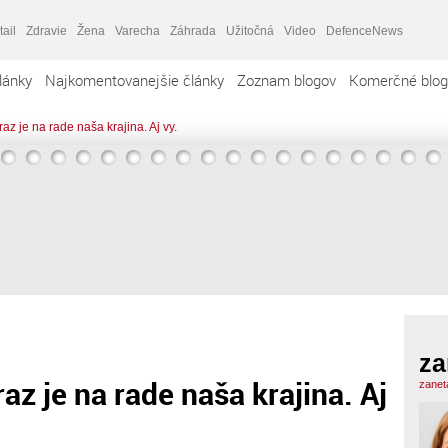
tail
Zdravie
Žena
Varecha
Záhrada
Užitočná
Video
DefenceNews
lánky
Najkomentovanejšie články
Zoznam blogov
Komerčné blog
az je na rade naša krajina. Aj vy.
za
az je na rade naša krajina. Aj
zanet