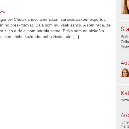
ova
Egonovi Cholakianovi, americkom spravodajskom expertovi.
m ho preskrolovať. Dala som mu však šancu. A som rada, že
Šta
m si ho a ďalej som pátrala sama. Prišla som na niekoľko
ú nielen nášho každodenného života, ale […]
Poče
Celk
Prie
Aut
Kat
Neza
Arc
jún 
máj 