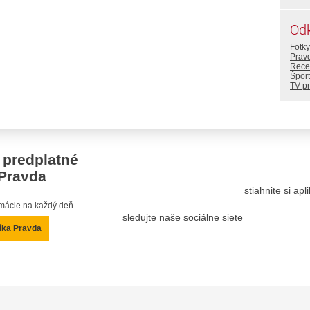
Od
Fotky
Prav
Rece
Šport
TV p
 predplatné
Pravda
stiahnite si ap
ormácie na každý deň
sledujte naše sociálne siete
íka Pravda