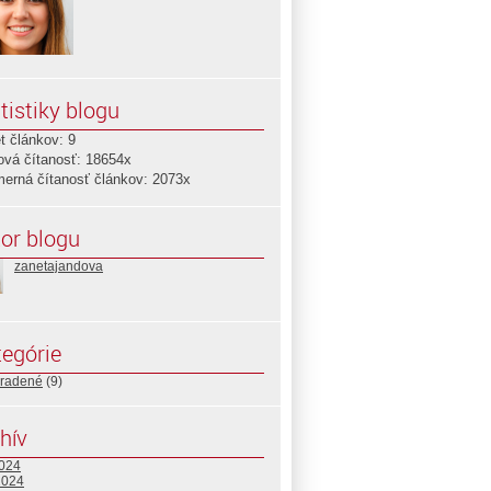
tistiky blogu
t článkov: 9
ová čítanosť: 18654x
merná čítanosť článkov: 2073x
or blogu
zanetajandova
egórie
radené
(9)
hív
2024
2024