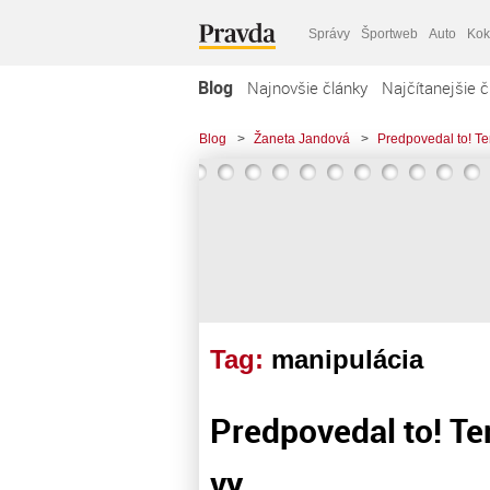
Správy
Športweb
Auto
Kok
Blog
Najnovšie články
Najčítanejšie č
Blog
>
Žaneta Jandová
>
Predpovedal to! Ter
Tag:
manipulácia
Predpovedal to! Ter
vy.