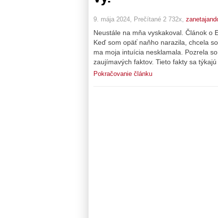
9. mája 2024, Prečítané 2 732x,
zanetajand
Neustále na mňa vyskakoval. Článok o 
Keď som opäť naňho narazila, chcela so
ma moja intuícia nesklamala. Pozrela so
zaujímavých faktov. Tieto fakty sa týkaj
Pokračovanie článku