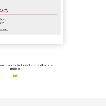
kazy
da.sk
pty
rogram
likáciu a čítajte Pravdu pohodlne aj v
mobile